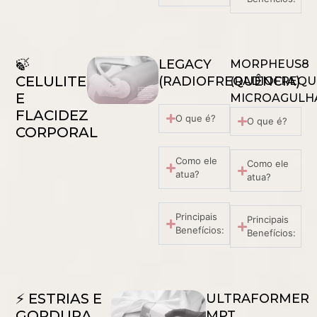
🍃
LEGACY
MORPHEUS8
CELULITE
(RADIOFREQUÊNCIA)
(RADIOFREQU
E
MICROAGULH
FLACIDEZ
O que é?
O que é?
CORPORAL
Como ele
Como ele
atua?
atua?
Principais
Principais
Benefícios:
Benefícios:
⚡ ESTRIAS E
ULTRAFORMER
GORDURA
MPT