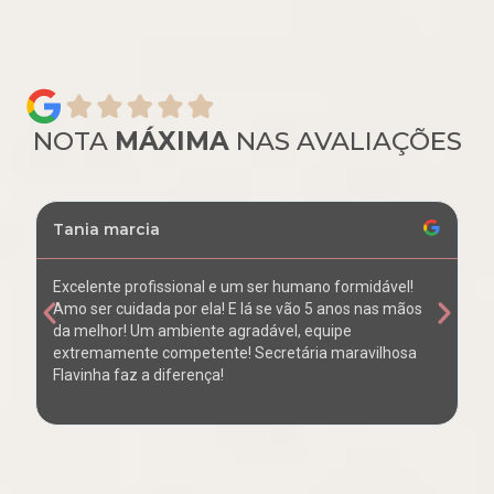
NOTA
MÁXIMA
NAS AVALIAÇÕES
Tania marcia
La
Excelente profissional e um ser humano formidável!
EX
Amo ser cuidada por ela! E lá se vão 5 anos nas mãos
ex
da melhor! Um ambiente agradável, equipe
de
extremamente competente! Secretária maravilhosa
os
Flavinha faz a diferença!
Fl
clí