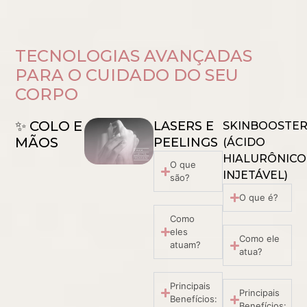
TECNOLOGIAS AVANÇADAS
PARA O CUIDADO DO SEU
CORPO
✨ COLO E
LASERS E
SKINBOOSTE
MÃOS
PEELINGS
(ÁCIDO
HIALURÔNICO
O que
INJETÁVEL)
são?
O que é?
Como
eles
Como ele
atuam?
atua?
Principais
Principais
Benefícios:
Benefícios: